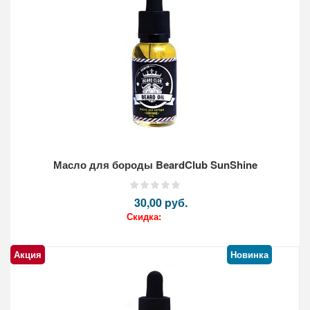
Кол-во:
Масло для бороды BeardClub SunShine
30,00 pуб.
Скидка:
Акция
Новинка
Кол-во: