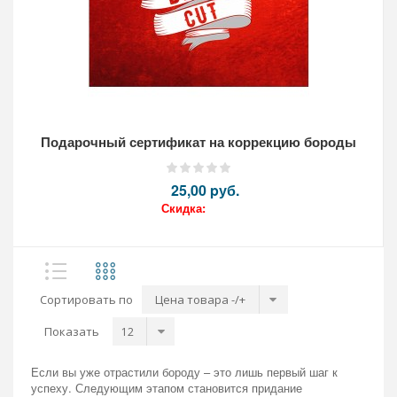
Подарочный сертификат на коррекцию бороды
25,00 pуб.
Скидка:
Кол-во:
Сортировать по
Цена товара -/+
Показать
Если вы уже отрастили бороду – это лишь первый шаг к
успеху. Следующим этапом становится придание