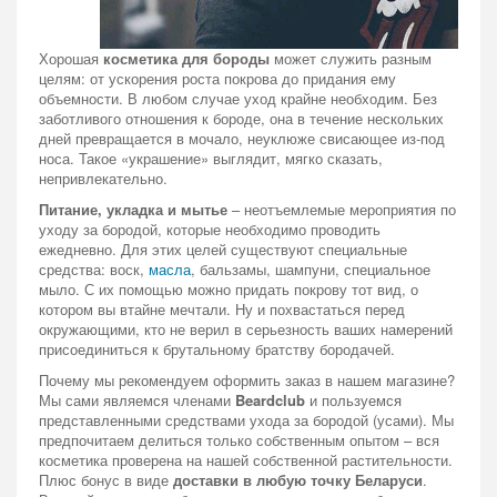
Хорошая
косметика для бороды
может служить разным
целям: от ускорения роста покрова до придания ему
объемности. В любом случае уход крайне необходим. Без
заботливого отношения к бороде, она в течение нескольких
дней превращается в мочало, неуклюже свисающее из-под
носа. Такое «украшение» выглядит, мягко сказать,
непривлекательно.
Питание, укладка и мытье
– неотъемлемые мероприятия по
уходу за бородой, которые необходимо проводить
ежедневно. Для этих целей существуют специальные
средства: воск,
масла
, бальзамы, шампуни, специальное
мыло. С их помощью можно придать покрову тот вид, о
котором вы втайне мечтали. Ну и похвастаться перед
окружающими, кто не верил в серьезность ваших намерений
присоединиться к брутальному братству бородачей.
Почему мы рекомендуем оформить заказ в нашем магазине?
Мы сами являемся членами
Beardclub
и пользуемся
представленными средствами ухода за бородой (усами). Мы
предпочитаем делиться только собственным опытом – вся
косметика проверена на нашей собственной растительности.
Плюс бонус в виде
доставки в любую точку Беларуси
.