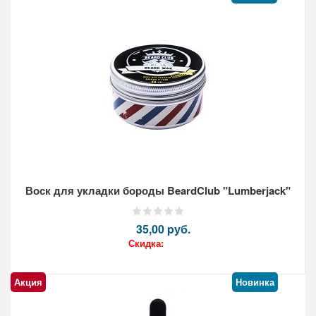
Кол-во:
Воск для укладки бороды BeardClub "Lumberjack"
35,00 pуб.
Скидка:
Акция
Новинка
Кол-во: