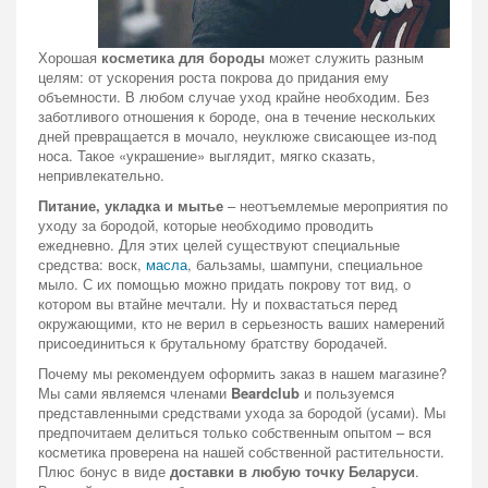
Хорошая
косметика для бороды
может служить разным
целям: от ускорения роста покрова до придания ему
объемности. В любом случае уход крайне необходим. Без
заботливого отношения к бороде, она в течение нескольких
дней превращается в мочало, неуклюже свисающее из-под
носа. Такое «украшение» выглядит, мягко сказать,
непривлекательно.
Питание, укладка и мытье
– неотъемлемые мероприятия по
уходу за бородой, которые необходимо проводить
ежедневно. Для этих целей существуют специальные
средства: воск,
масла
, бальзамы, шампуни, специальное
мыло. С их помощью можно придать покрову тот вид, о
котором вы втайне мечтали. Ну и похвастаться перед
окружающими, кто не верил в серьезность ваших намерений
присоединиться к брутальному братству бородачей.
Почему мы рекомендуем оформить заказ в нашем магазине?
Мы сами являемся членами
Beardclub
и пользуемся
представленными средствами ухода за бородой (усами). Мы
предпочитаем делиться только собственным опытом – вся
косметика проверена на нашей собственной растительности.
Плюс бонус в виде
доставки в любую точку Беларуси
.